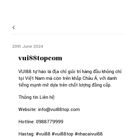
20th June 2024
vui88topcom
VUI88 tự hào là địa chỉ giải trí hàng đầu không chỉ
tại Việt Nam mà còn trên khắp Châu Á, với danh
tiếng mạnh mẽ dựa trên chất lượng đẳng cấp.
Thông tin Liên hệ:
Website: info@vui88top.com
Hotline: 0988779999
Hastag: #vui88 #vui88top #nhacaivui88