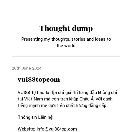
Thought dump
Presenting my thoughts, stories and ideas to
the world
20th June 2024
vui88topcom
VUI88 tự hào là địa chỉ giải trí hàng đầu không chỉ
tại Việt Nam mà còn trên khắp Châu Á, với danh
tiếng mạnh mẽ dựa trên chất lượng đẳng cấp.
Thông tin Liên hệ:
Website: info@vui88top.com